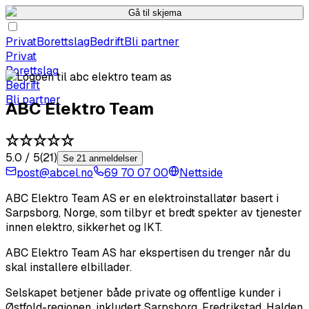
Gå til skjema
Privat
Borettslag
Bedrift
Bli partner
Privat
Borettslag
Bedrift
Bli partner
ABC Elektro Team
5.0
/ 5
(
21
)
Se 21 anmeldelser
post@abcel.no
69 70 07 00
Nettside
ABC Elektro Team AS er en elektroinstallatør basert i
Sarpsborg, Norge, som tilbyr et bredt spekter av tjenester
innen elektro, sikkerhet og IKT.
ABC Elektro Team AS har ekspertisen du trenger når du
skal installere elbillader.
Selskapet betjener både private og offentlige kunder i
Østfold-regionen, inkludert Sarpsborg, Fredrikstad, Halden