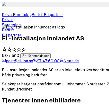
Privat
Borettslag
Bedrift
Bli partner
Privat
Borettslag
Bedrift
Bli partner
EL-Installasjon Innlandet AS
5.0
/ 5
(
10
)
Se 10 anmeldelser
post@el-inn.no
97 47 60 00
Nettside
EL-Installasjon Innlandet AS er en lokal elektrikerbedrift ba
både private og bedrifter.
Selskapet betjener områder som Lillehammer, Nordseter, Øyer,
kundetilfredshet.
Tjenester innen elbilladere