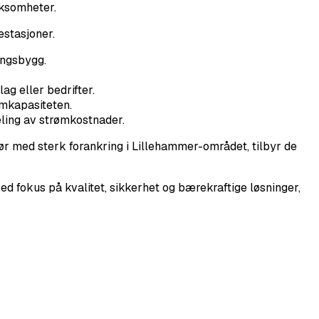
rksomheter.
stasjoner.
ingsbygg.
ag eller bedrifter.
ømkapasiteten.
eling av strømkostnader.
tør med sterk forankring i Lillehammer-området, tilbyr de
d fokus på kvalitet, sikkerhet og bærekraftige løsninger,