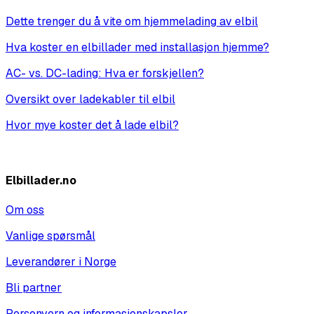
Dette trenger du å vite om hjemmelading av elbil
Hva koster en elbillader med installasjon hjemme?
AC- vs. DC-lading: Hva er forskjellen?
Oversikt over ladekabler til elbil
Hvor mye koster det å lade elbil?
Vis alle
Elbillader.no
Om oss
Vanlige spørsmål
Leverandører i Norge
Bli partner
Personvern og informasjonskapsler