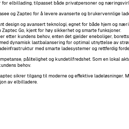
 for elbillading, tilpasset både privatpersoner og næringsvi
ee og Zaptec for å levere avanserte og brukervennlige lade
t design og avansert teknologi, egnet for både hjem og nær
m Zaptec Go, kjent for høy sikkerhet og smarte funksjoner.
r etter kundens behov, enten det gjelder eneboliger, borettsl
med dynamisk lastbalansering for optimal utnyttelse av str
ladeinfrastruktur med smarte ladesystemer og rettferdig ford
kompetanse, pålitelighet og kundetilfredshet. Som en lokal ak
 kundens behov.
c sikrer tilgang til moderne og effektive ladeløsninger. Me
jon av elbilladere.