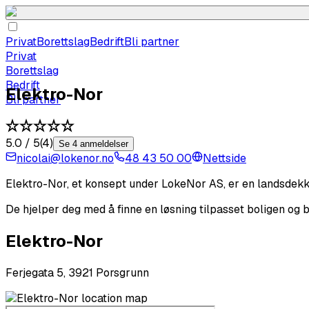
Privat
Borettslag
Bedrift
Bli partner
Privat
Borettslag
Bedrift
Elektro-Nor
Bli partner
5.0
/ 5
(
4
)
Se 4 anmeldelser
nicolai@lokenor.no
48 43 50 00
Nettside
Elektro-Nor, et konsept under LokeNor AS, er en landsdekke
De hjelper deg med å finne en løsning tilpasset boligen og be
Elektro-Nor
Ferjegata 5, 3921 Porsgrunn