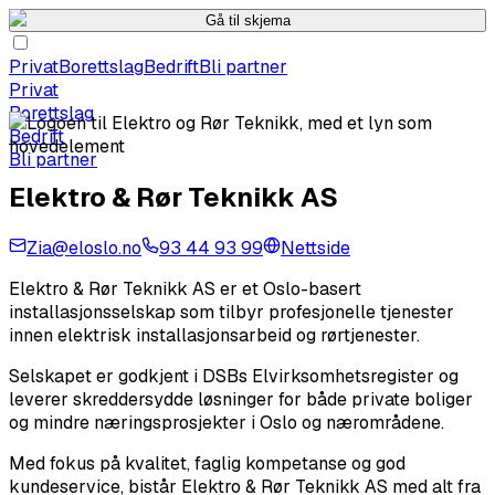
Gå til skjema
Privat
Borettslag
Bedrift
Bli partner
Privat
Borettslag
Bedrift
Bli partner
Elektro & Rør Teknikk AS
Zia@eloslo.no
93 44 93 99
Nettside
Elektro & Rør Teknikk AS er et Oslo-basert
installasjonsselskap som tilbyr profesjonelle tjenester
innen elektrisk installasjonsarbeid og rørtjenester.
Selskapet er godkjent i DSBs Elvirksomhetsregister og
leverer skreddersydde løsninger for både private boliger
og mindre næringsprosjekter i Oslo og nærområdene.
Med fokus på kvalitet, faglig kompetanse og god
kundeservice, bistår Elektro & Rør Teknikk AS med alt fra