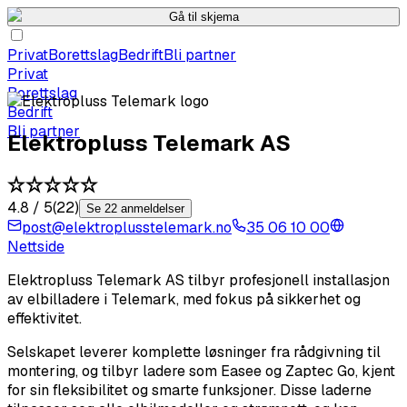
Gå til skjema
Privat
Borettslag
Bedrift
Bli partner
Privat
Borettslag
Bedrift
Bli partner
Elektropluss Telemark AS
4.8
/ 5
(
22
)
Se 22 anmeldelser
post@elektroplusstelemark.no
35 06 10 00
Nettside
Elektropluss Telemark AS tilbyr profesjonell installasjon
av elbilladere i Telemark, med fokus på sikkerhet og
effektivitet.
Selskapet leverer komplette løsninger fra rådgivning til
montering, og tilbyr ladere som Easee og Zaptec Go, kjent
for sin fleksibilitet og smarte funksjoner. Disse laderne