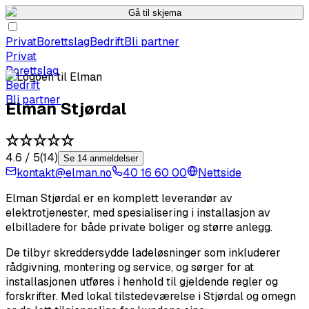
Gå til skjema
Privat
Borettslag
Bedrift
Bli partner
Privat
Borettslag
Bedrift
Bli partner
Elman Stjørdal
4.6
/ 5
(
14
)
Se 14 anmeldelser
kontakt@elman.no
40 16 60 00
Nettside
Elman Stjørdal er en komplett leverandør av
elektrotjenester, med spesialisering i installasjon av
elbilladere for både private boliger og større anlegg.
De tilbyr skreddersydde ladeløsninger som inkluderer
rådgivning, montering og service, og sørger for at
installasjonen utføres i henhold til gjeldende regler og
forskrifter. Med lokal tilstedeværelse i Stjørdal og omegn