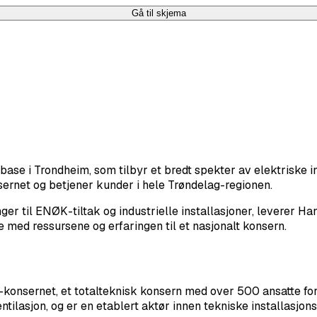
Gå til skjema
e i Trondheim, som tilbyr et bredt spekter av elektriske ins
sernet og betjener kunder i hele Trøndelag-regionen.
er til ENØK-tiltak og industrielle installasjoner, leverer H
med ressursene og erfaringen til et nasjonalt konsern.
onsernet, et totalteknisk konsern med over 500 ansatte ford
tilasjon, og er en etablert aktør innen tekniske installasjons