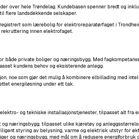
er over hele Trøndelag. Kundebasen spenner bredt og inklude
g til flere landsdekkende selskaper.
registrert som lærebolig for elektroreparatørfaget i Trondhei
 rekruttering innen elektrofaget.
e for både private boliger og næringsbygg. Med fagkompetans
ilpasset kundens behov og eksisterende anlegg.
, noe som gjør det mulig å kombinere elbillading med intelli
ttet energiløsning under ett tak.
ktro- og tekniske installasjonstjenester, tilpasset alt fra en
 og næringsbygg, tilpasset ulike kjøretøy og anleggsstørrels
lligent styring av belysning, varme og elektrisk utstyr for øk
oliger og næringsbygg, med mål om å redusere energiforbruk o