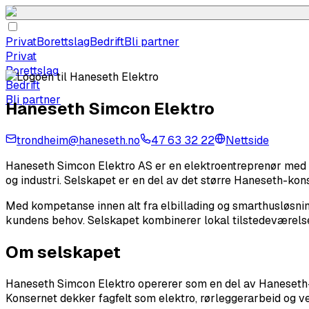
Privat
Borettslag
Bedrift
Bli partner
Privat
Borettslag
Bedrift
Bli partner
Haneseth Simcon Elektro
trondheim@haneseth.no
47 63 32 22
Nettside
Haneseth Simcon Elektro AS er en elektroentreprenør med bas
og industri. Selskapet er en del av det større Haneseth-kon
Med kompetanse innen alt fra elbillading og smarthusløsning
kundens behov. Selskapet kombinerer lokal tilstedeværelse 
Om selskapet
Haneseth Simcon Elektro opererer som en del av Haneseth-k
Konsernet dekker fagfelt som elektro, rørleggerarbeid og ven