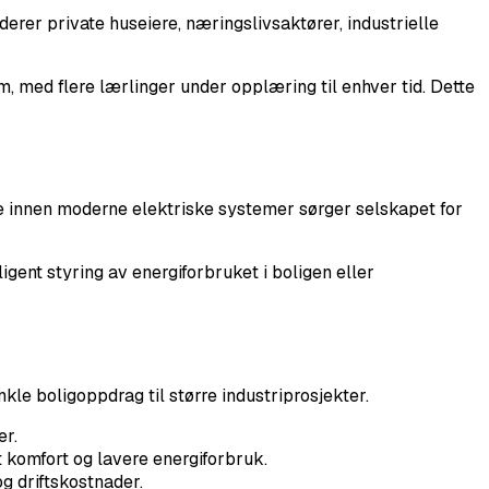
rer private huseiere, næringslivsaktører, industrielle
m, med flere lærlinger under opplæring til enhver tid. Dette
e innen moderne elektriske systemer sørger selskapet for
gent styring av energiforbruket i boligen eller
kle boligoppdrag til større industriprosjekter.
er.
t komfort og lavere energiforbruk.
g driftskostnader.