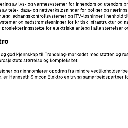
ering av lys- og varmesystemer for innendørs og utendørs b
 av tele-, data- og nettverksløsninger for boliger og næring
nlegg, adgangskontrollsystemer og ITV-løsninger i henhold ti
ystemer og nødstrømsløsninger for kritisk infrastruktur og 
prosjekteringsstøtte for elektriske anlegg i alle størrelser o
tro
 god kjennskap til Trøndelag-markedet med støtten og ressu
 prosjektets størrelse og kompleksitet.
sjoner og gjennomfører oppdrag fra mindre vedlikeholdsarbeide
ng, er Haneseth Simcon Elektro en trygg samarbeidspartner fo