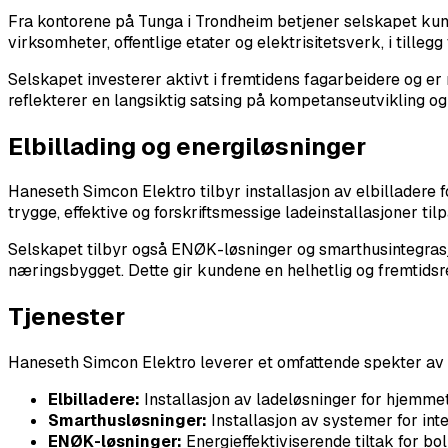
Fra kontorene på Tunga i Trondheim betjener selskapet kund
virksomheter, offentlige etater og elektrisitetsverk, i tilleg
Selskapet investerer aktivt i fremtidens fagarbeidere og er 
reflekterer en langsiktig satsing på kompetanseutvikling og
Elbillading og energiløsninger
Haneseth Simcon Elektro tilbyr installasjon av elbillader
trygge, effektive og forskriftsmessige ladeinstallasjoner t
Selskapet tilbyr også ENØK-løsninger og smarthusintegrasjon
næringsbygget. Dette gir kundene en helhetlig og fremtidsre
Tjenester
Haneseth Simcon Elektro leverer et omfattende spekter av ele
Elbilladere:
Installasjon av ladeløsninger for hjemmet
Smarthusløsninger:
Installasjon av systemer for inte
ENØK-løsninger:
Energieffektiviserende tiltak for b