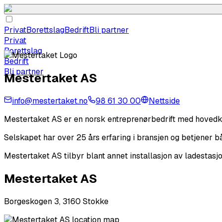
Privat
Borettslag
Bedrift
Bli partner
Privat
Borettslag
Bedrift
Bli partner
Mestertaket AS
info@mestertaket.no
98 61 30 00
Nettside
Mestertaket AS er en norsk entreprenørbedrift med hovedkon
Selskapet har over 25 års erfaring i bransjen og betjener 
Mestertaket AS tilbyr blant annet installasjon av ladestasjon
Mestertaket AS
Borgeskogen 3, 3160 Stokke