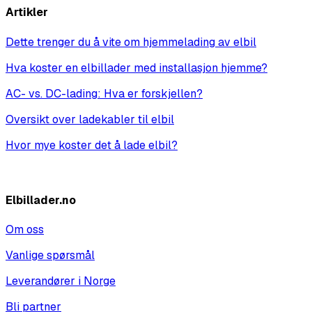
Artikler
Dette trenger du å vite om hjemmelading av elbil
Hva koster en elbillader med installasjon hjemme?
AC- vs. DC-lading: Hva er forskjellen?
Oversikt over ladekabler til elbil
Hvor mye koster det å lade elbil?
Vis alle
Elbillader.no
Om oss
Vanlige spørsmål
Leverandører i Norge
Bli partner