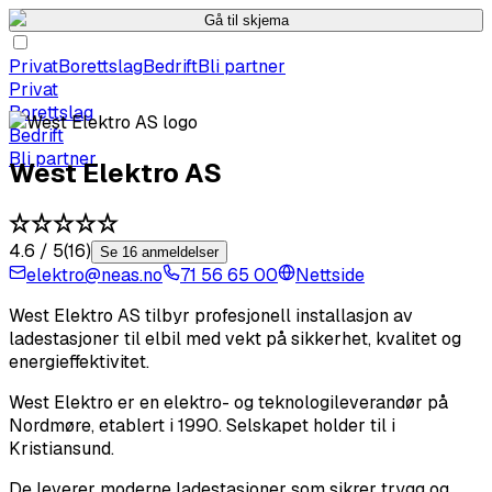
Gå til skjema
Privat
Borettslag
Bedrift
Bli partner
Privat
Borettslag
Bedrift
Bli partner
West Elektro AS
4.6
/ 5
(
16
)
Se 16 anmeldelser
elektro@neas.no
71 56 65 00
Nettside
West Elektro AS tilbyr profesjonell installasjon av
ladestasjoner til elbil med vekt på sikkerhet, kvalitet og
energieffektivitet.
West Elektro er en elektro- og teknologileverandør på
Nordmøre, etablert i 1990. Selskapet holder til i
Kristiansund.
De leverer moderne ladestasjoner som sikrer trygg og